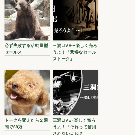
必ず失敗する活動量型
三洞LIVE〜楽しく売ろ
セールス
うよ！「悲惨なセール
ストーク」
トークを変えたら２週
三洞LIVE~楽しく売ろ
間で69万
うよ！「それって信用
されないよね？」