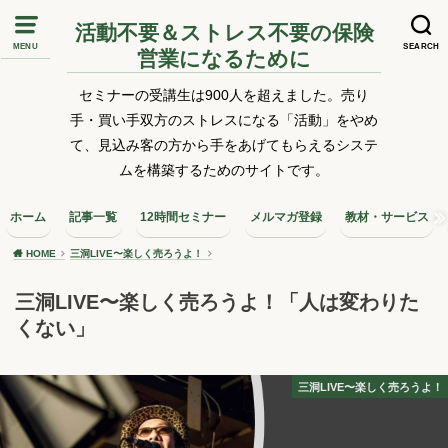
活動不要＆ストレス不要の保険
MENU
SEARCH
営業になるために
セミナーの受講生は900人を超えました。売り
手・買い手双方のストレスになる「活動」をやめ
て、見込み客の方から手をあげてもらえるシステ
ムを構築するためのサイトです。
ホーム
記事一覧
12時間セミナー
メルマガ登録
教材・サービス
HOME
三洞LIVE〜楽しく売ろうよ！
三洞LIVE〜楽しく売ろうよ！「人は変わりた
くない」
三洞LIVE〜楽しく売ろうよ！