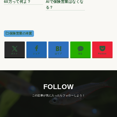
60万って何よ？
AIで保険営業はなくな
る？
保険営業の本質
ポスト
シェア
はてブ
送る
Pocket
FOLLOW