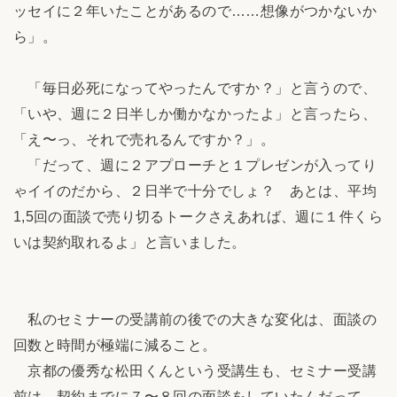
ッセイに２年いたことがあるので……想像がつかないか
ら」。
「毎日必死になってやったんですか？」と言うので、
「いや、週に２日半しか働かなかったよ」と言ったら、
「え〜っ、それで売れるんですか？」。
「だって、週に２アプローチと１プレゼンが入ってり
ゃイイのだから、２日半で十分でしょ？ あとは、平均
1,5回の面談で売り切るトークさえあれば、週に１件くら
いは契約取れるよ」と言いました。
私のセミナーの受講前の後での大きな変化は、面談の
回数と時間が極端に減ること。
京都の優秀な松田くんという受講生も、セミナー受講
前は、契約までに７〜８回の面談をしていたんだって。