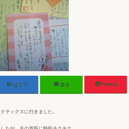
Pocket
はてブ
送る
ラクティクスに行きました。
ましたが、左の首筋に時折チクチク