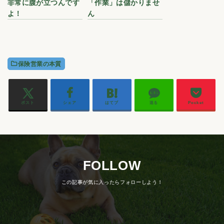
非常に腹が立つんです
「作業」は儲かりませ
よ！
ん
保険営業の本質
ポスト
シェア
はてブ
送る
Pocket
FOLLOW