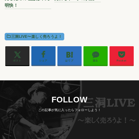
明快！
三洞LIVE〜楽しく売ろうよ！
ポスト
シェア
はてブ
送る
Pocket
FOLLOW