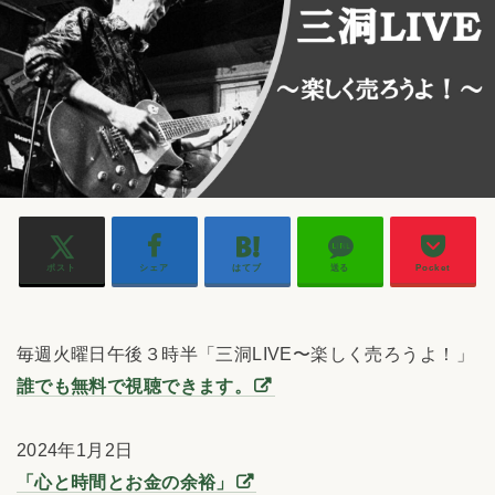
ポスト
シェア
はてブ
送る
Pocket
毎週火曜日午後３時半「三洞LIVE〜楽しく売ろうよ！」
誰でも無料で視聴できます。
2024年1月2日
「心と時間とお金の余裕」