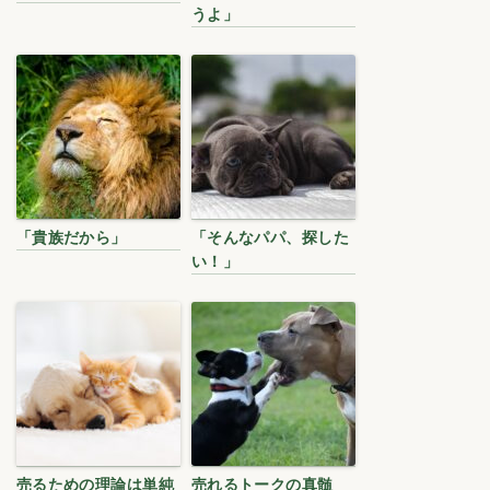
うよ」
「貴族だから」
「そんなパパ、探した
い！」
売るための理論は単純
売れるトークの真髄