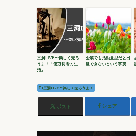
三洞LIVE〜楽しく売ろ
企業でも活動量型だと出
うよ！「億万長者の生
世できないという事実
活」
三洞LIVE〜楽しく売ろうよ！
シェア
ポスト