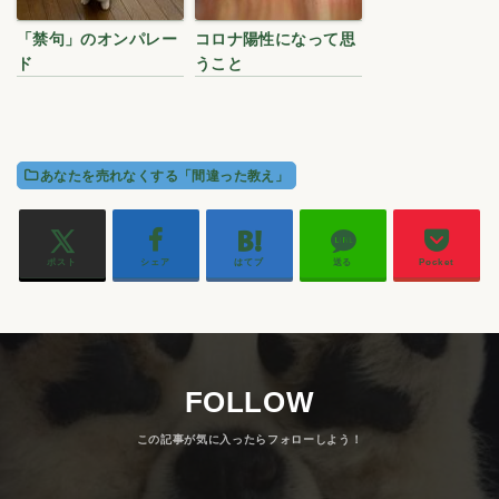
「禁句」のオンパレー
コロナ陽性になって思
ド
うこと
あなたを売れなくする「間違った教え」
ポスト
シェア
はてブ
送る
Pocket
FOLLOW