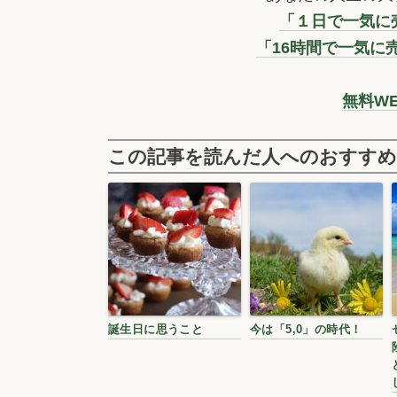
「１日で一気に売
「16時間で一気に
無料W
この記事を読んだ人へのおすすめ
誕生日に思うこと
今は「5,0」の時代！