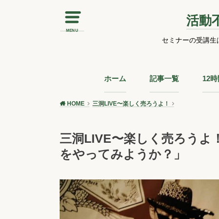
活動
MENU
セミナーの受講生
ホーム
記事一覧
12
HOME
三洞LIVE〜楽しく売ろうよ！
三洞LIVE〜楽しく売ろう
をやってみようか？」