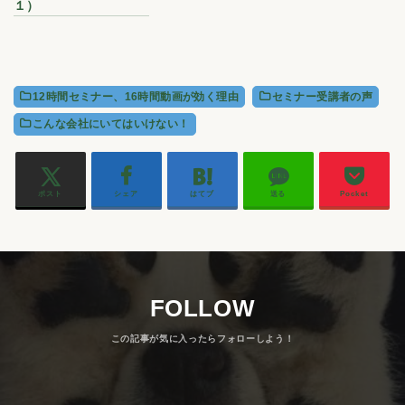
１）
12時間セミナー、16時間動画が効く理由
セミナー受講者の声
こんな会社にいてはいけない！
ポスト
シェア
はてブ
送る
Pocket
FOLLOW