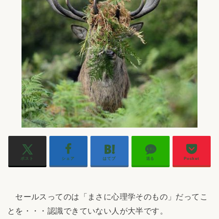
ポスト
シェア
はてブ
送る
Pocket
セールスってのは「まさに心理学そのもの」だってこ
とを・・・認識できていない人が大半です。