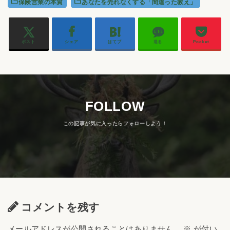
保険営業の本質
あなたを売れなくする「間違った教え」
ポスト
シェア
はてブ
送る
Pocket
FOLLOW
コメントを残す
メールアドレスが公開されることはありません。
※
が付い