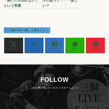
「聞いたら売れない」
その話って・・・楽し
という常識
い？
三洞LIVE〜楽しく売ろうよ！
ポスト
シェア
はてブ
送る
Pocket
FOLLOW