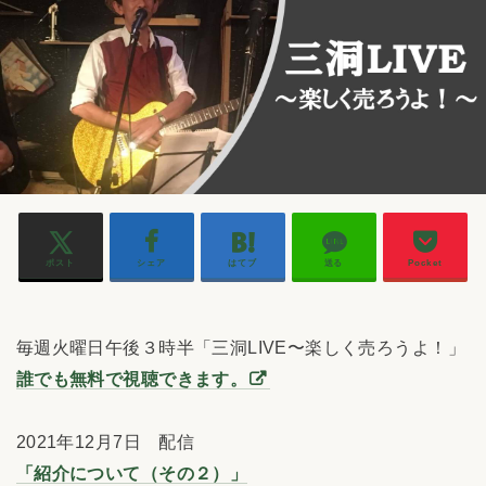
ポスト
シェア
はてブ
送る
Pocket
毎週火曜日午後３時半「三洞LIVE〜楽しく売ろうよ！」
誰でも無料で視聴できます。
2021年12月7日 配信
「紹介について（その２）」