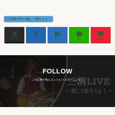
三洞LIVE〜楽しく売ろうよ！
ポスト
シェア
はてブ
送る
Pocket
FOLLOW