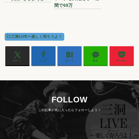
間で69万
三洞LIVE〜楽しく売ろうよ！
ポスト
シェア
はてブ
送る
Pocket
FOLLOW