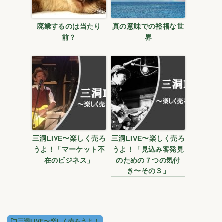
廃業するのは当たり
真の意味での裕福な世
前？
界
三洞LIVE〜楽しく売ろ
三洞LIVE〜楽しく売ろ
うよ！「マーケット不
うよ！「見込み客発見
在のビジネス」
のための７つの気付
き〜その３」
三洞LIVE〜楽しく売ろうよ！