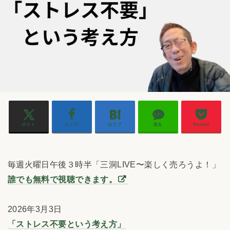
ポスト
シェア
はてブ
送る
Pocket
毎週火曜日午後３時半「三洞LIVE〜楽しく売ろうよ！」
誰でも無料で視聴できます。
2026年3月3日
「ストレス不要という考え方」