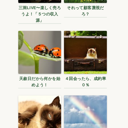
三洞LIVE〜楽しく売ろ
それって顧客蔑視だ
うよ！「５つの収入
ろ？
源」
天赦日だから何かを始
４回会ったら、成約率
めよう！
０％