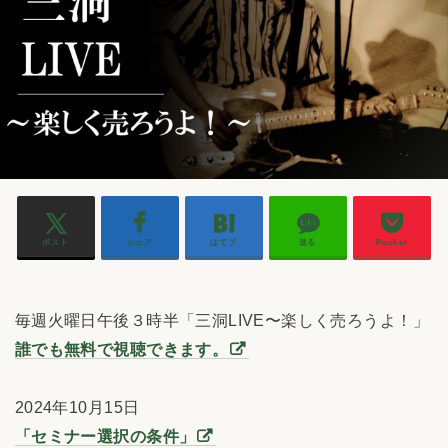
ポスト
シェア
はてブ
送る
Pocket
毎週火曜日午後３時半「三洞LIVE〜楽しく売ろうよ！」
誰でも無料で視聴できます。
2024年10月15日
「セミナー選択の条件」