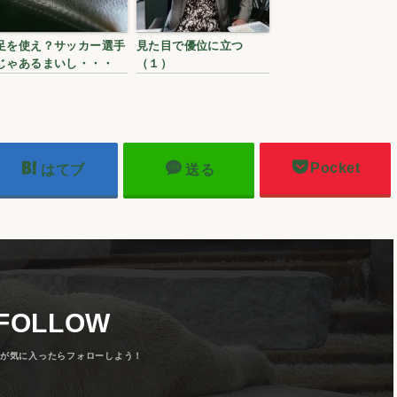
足を使え？サッカー選手
見た目で優位に立つ
じゃあるまいし・・・
（１）
Pocket
はてブ
送る
FOLLOW