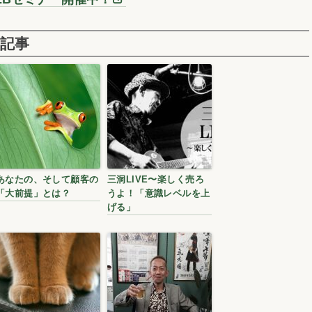
記事
あなたの、そして顧客の
三洞LIVE〜楽しく売ろ
「大前提」とは？
うよ！「意識レベルを上
げる」