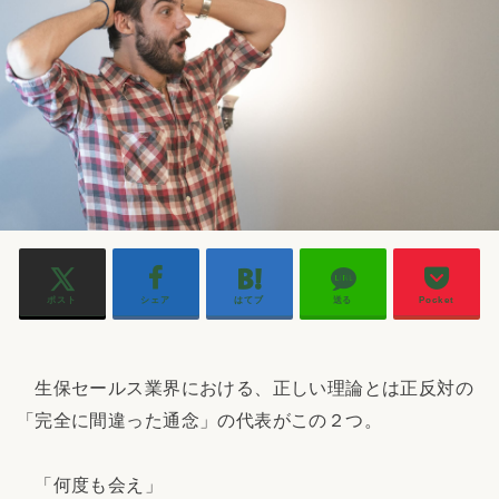
ポスト
シェア
はてブ
送る
Pocket
生保セールス業界における、正しい理論とは正反対の
「完全に間違った通念」の代表がこの２つ。
「何度も会え」