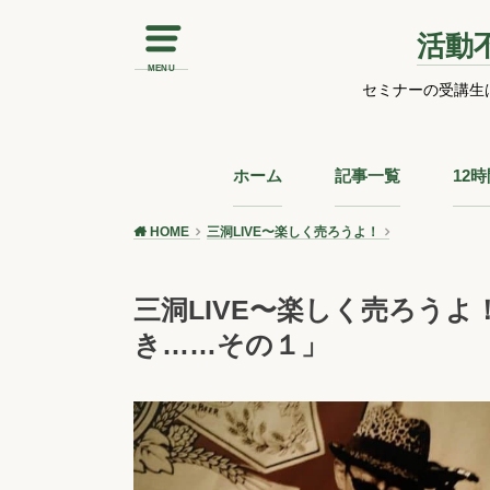
活動
MENU
セミナーの受講生
ホーム
記事一覧
12
HOME
三洞LIVE〜楽しく売ろうよ！
三洞LIVE〜楽しく売ろう
き……その１」