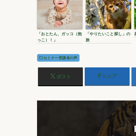
「おとたん、ガッコ（抱
「やりたいこと探し」の
っこ）！」
旅
セミナー受講者の声
シェア
ポスト