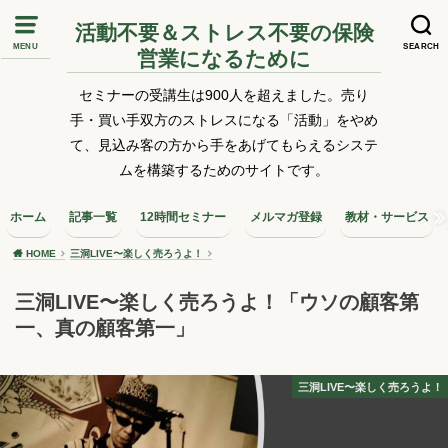
活動不要＆ストレス不要の保険
MENU
SEARCH
営業になるために
セミナーの受講生は900人を超えました。売り
手・買い手双方のストレスになる「活動」をやめ
て、見込み客の方から手をあげてもらえるシステ
ムを構築するためのサイトです。
ホーム
記事一覧
12時間セミナー
メルマガ登録
教材・サービス
HOME
三洞LIVE〜楽しく売ろうよ！
三洞LIVE〜楽しく売ろうよ！「ウソの顧客第
一、真の顧客第一」
三洞LIVE〜楽しく売ろうよ！