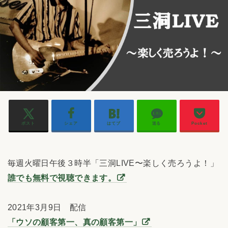
ポスト
シェア
はてブ
送る
Pocket
毎週火曜日午後３時半「三洞LIVE〜楽しく売ろうよ！」
誰でも無料で視聴できます。
2021年3月9日 配信
「ウソの顧客第一、真の顧客第一」