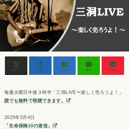
ポスト
シェア
はてブ
送る
Pocket
毎週火曜日午後３時半「三洞LIVE〜楽しく売ろうよ！」
誰でも無料で視聴できます。
2025年3月4日
「生命保険10の迷信」