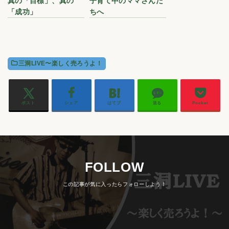
真の「目標」、真の
子育て中のママさんた
「成功」
ちへ
三洞LIVE〜楽しく売ろうよ！
ポスト
シェア
はてブ
送る
Pocket
FOLLOW