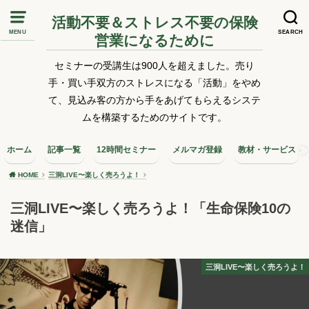
活動不要＆ストレス不要の保険
MENU
SEARCH
営業になるために
セミナーの受講生は900人を超えました。売り
手・買い手双方のストレスになる「活動」をやめ
て、見込み客の方から手をあげてもらえるシステ
ムを構築するためのサイトです。
ホーム
記事一覧
12時間セミナー
メルマガ登録
教材・サービス
HOME
三洞LIVE〜楽しく売ろうよ！
三洞LIVE〜楽しく売ろうよ！「生命保険10の
迷信」
三洞LIVE〜楽しく売ろうよ！