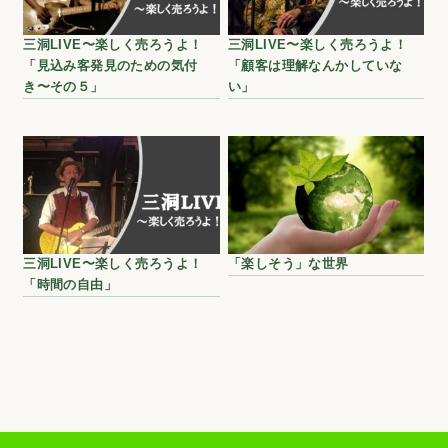
三洞LIVE〜楽しく売ろうよ！
三洞LIVE〜楽しく売ろうよ！
「見込み客発見のための気付
「顧客は理解なんかしていな
き〜その５」
い」
三洞LIVE〜楽しく売ろうよ！
「楽しそう」な世界
「時間の自由」