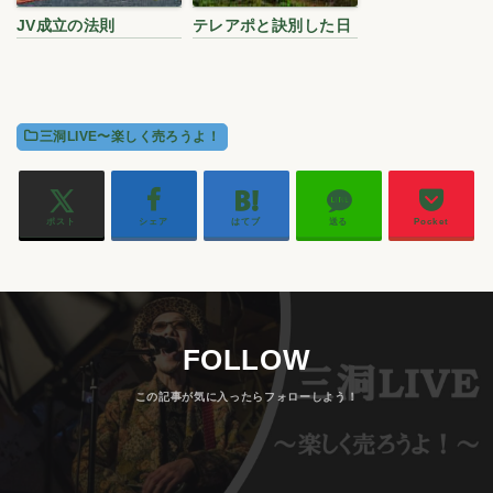
JV成立の法則
テレアポと訣別した日
三洞LIVE〜楽しく売ろうよ！
ポスト
シェア
はてブ
送る
Pocket
FOLLOW