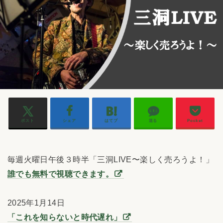
ポスト
シェア
はてブ
送る
Pocket
毎週火曜日午後３時半「三洞LIVE〜楽しく売ろうよ！」
誰でも無料で視聴できます。
2025年1月14日
「これを知らないと時代遅れ」