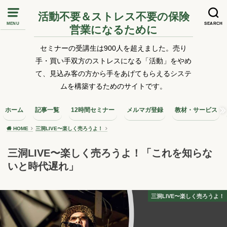
活動不要＆ストレス不要の保険
MENU
SEARCH
営業になるために
セミナーの受講生は900人を超えました。売り
手・買い手双方のストレスになる「活動」をやめ
て、見込み客の方から手をあげてもらえるシステ
ムを構築するためのサイトです。
ホーム
記事一覧
12時間セミナー
メルマガ登録
教材・サービス
HOME
三洞LIVE〜楽しく売ろうよ！
三洞LIVE〜楽しく売ろうよ！「これを知らな
いと時代遅れ」
三洞LIVE〜楽しく売ろうよ！