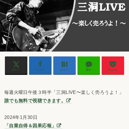
ポスト
シェア
はてブ
送る
Pocket
毎週火曜日午後３時半「三洞LIVE〜楽しく売ろうよ！」
誰でも無料で視聴できます。
2024年1月30日
「自業自得＆因果応報」